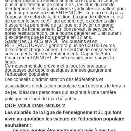
se débarrasser du service animation et donc à licencier
plus d’une trentaine de salarié-es , les élus du comité
d’entreprise et les organisations syndicales se battent pour
que leur proposition soit ENTENDUE : ce plan n’est pas à
l’opposé de celui de la direction .La grande différence est
de garder le service AT qui génère des excédents afin
d’assurer la pérennité de la ligue et d’éviter un grand
nombre de licenciement.
En conservant le service AT
après restructuration, cela pourra générer en 1 an autant
d’excédents que le bois perché en 12 ans.
Garder les CLAES et ADL Toulousains et en
RESTRUCTURANT génèrera plus de 600 000 euros
d’excédent chaque année. Le seul fait de conserver ce
service peut à lui seul rembourser la Capacité Auto
Financement ANNUELLE nécessaire pour sauver la
ligue.
Ce mouvement de grève met à jour
,
les pratiques
douteuses qui depuis quelques années gangrènent
l’éducation populaire.
Les conseils d’administration des fédérations et
associations d’éducation populaire sont devenus le terrain
de jeu idéal des personnes qui aspirent à une carrière
politique sur fond de marché public.
QUE VOULONS-NOUS ?
Les salariés de la ligue de l’enseignement 31 qui font
vivre au quotidien les valeurs de l’éducation populaire
souhaitent :
- ne plus vouloir être instrumentalisés à des fins