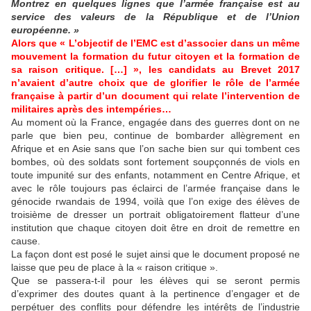
Montrez en quelques lignes que l’armée française est au
service des valeurs de la République et de l’Union
européenne. »
Alors que « L’objectif de l’EMC est d’associer dans un même
mouvement la formation du futur citoyen et la formation de
sa raison critique. […] », les candidats au Brevet 2017
n’avaient d’autre choix que de glorifier le rôle de l’armée
française à partir d’un document qui relate l’intervention de
militaires après des intempéries…
Au moment où la France, engagée dans des guerres dont on ne
parle que bien peu, continue de bombarder allègrement en
Afrique et en Asie sans que l’on sache bien sur qui tombent ces
bombes, où des soldats sont fortement soupçonnés de viols en
toute impunité sur des enfants, notamment en Centre Afrique, et
avec le rôle toujours pas éclairci de l’armée française dans le
génocide rwandais de 1994, voilà que l’on exige des élèves de
troisième de dresser un portrait obligatoirement flatteur d’une
institution que chaque citoyen doit être en droit de remettre en
cause.
La façon dont est posé le sujet ainsi que le document proposé ne
laisse que peu de place à la « raison critique ».
Que se passera-t-il pour les élèves qui se seront permis
d’exprimer des doutes quant à la pertinence d’engager et de
perpétuer des conflits pour défendre les intérêts de l’industrie