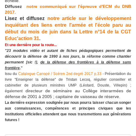
échelle.
Diffusez
notre communiqué sur l'épreuve d'ECM du DNB
2017.
Lisez et diffusez
notre article sur le développement
inquiétant des liens entre l'armée et l'école paru au
début du mois de juin dans la Lettre n°14 de la CGT
Educ'action 31
.
Et une dernière pour la route...
"23 modules vidéo et autant de fiches pédagogiques permettent de
découvrir la défense de 1990 à nos jours, la réforme comme chantier
permanent [sic !],
de la défense des frontières à la défense sans
frontière
."
Issu du
Catalogue Canopé / Scéren 2nd degré 2017 p.33
- Présentation du
livre "Enseigner la défense" de Tristan Lecoq, régulier conseiller et
cabinetier de plusieurs ministres UMP (Léotard, Douste, Villepin) ;
directeur de séminaire au Collège interarmées de
également
défense de 2001 à 2005 ; capitaine de vaisseau de réserve.
La dernière expression soulignée par nous pourra laisser chacun songer
aux connaissances, compétences et principes civiques que les
institutions officielles attendent que nous transmettions aux générations
futures !