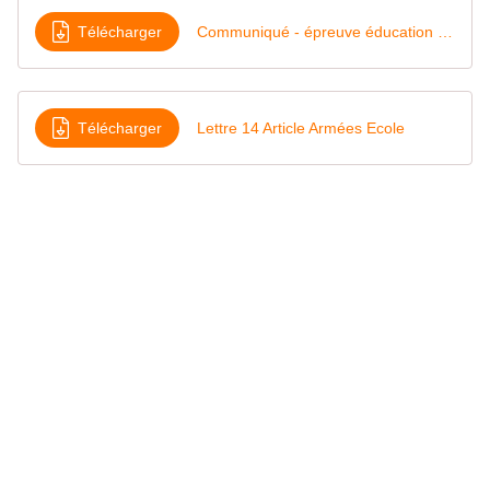
Télécharger
Communiqué - épreuve éducation morale et civique - Dnb 20127 - Cgt Educ'action 31 - 2 juillet 2017-1
Télécharger
Lettre 14 Article Armées Ecole