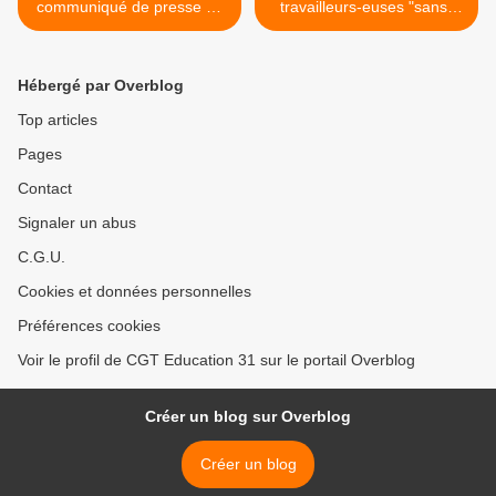
communiqué de presse de
travailleurs-euses "sans-
l'UNSEN CGT
papiers" en grève: appel à
soutien financier des
syndicats et associations >
Hébergé par Overblog
Top articles
Pages
Contact
Signaler un abus
C.G.U.
Cookies et données personnelles
Préférences cookies
Voir le profil de CGT Education 31 sur le portail Overblog
Créer un blog sur Overblog
Créer un blog