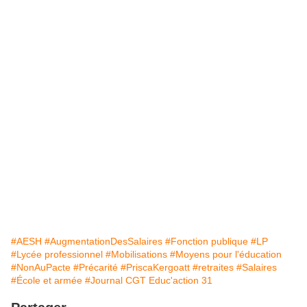
#AESH
#AugmentationDesSalaires
#Fonction publique
#LP
#Lycée professionnel
#Mobilisations
#Moyens pour l'éducation
#NonAuPacte
#Précarité
#PriscaKergoatt
#retraites
#Salaires
#École et armée
#Journal CGT Educ'action 31