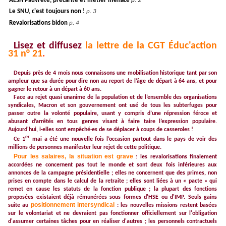
AESH Pauvreté, précarité
et métier menacé
p. 2
Le SNU, c'est toujours non !
p. 3
Revalorisations bidon
p. 4
Lisez et diffusez
la lettre de la CGT Éduc'action
31 n° 21
.
Depuis près de 4 mois nous connaissons une mobilisation historique tant par son
ampleur que sa durée pour dire non au report de l’âge de départ à 64 ans, et pour
gagner le retour à un départ à 60 ans.
Face au rejet quasi unanime de la population et de l’ensemble des organisations
syndicales, Macron et son gouvernement ont usé de tous les subterfuges pour
passer outre la volonté populaire, usant y compris d’une répression féroce et
abusant d’arrêtés en tous genres visant à faire taire l’expression populaire.
Aujourd'hui, i·elles sont empêché·es de se déplacer à coups de casseroles !
er
Ce 1
mai a été une nouvelle fois l’occasion partout dans le pays de voir des
millions de personnes manifester leur rejet de cette politique.
Pour les salaires, la situation est grave
: les revalorisations finalement
accordées ne concernent pas tout le monde et sont deux fois inférieures aux
annonces de la campagne présidentielle ; elles ne concernent que des primes, non
prises en compte dans le calcul de la retraite ; elles sont liées à un « pacte » qui
remet en cause les statuts de la fonction publique ; la plupart des fonctions
proposées existaient déjà rémunérées sous formes d'HSE ou d'IMP. Seuls gains
positionnement intersyndical
suite au
: les nouvelles missions restent basées
sur le volontariat et ne devraient pas fonctionner officiellement sur l'obligation
d'assumer certaines tâches pour en réaliser d'autres ; les personnels contractuels