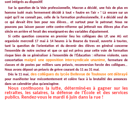
sont intégrés au dispositif.
Sur la question de la Voie professionnelle,
Macron a décidé, une fois de plus en
homme isolé mais fermement décidé à tout « foutre en l’air » ! L
à encore sur un
sujet qu’il ne connaît pas, celle de la formation professionnelle, il a décidé seul de
ce qui devait être bon pour nos élèves… et surtout pour le patronat.
Nous ne
pouvons pas laisser passer cette contre-réforme qui jetterait nos élèves plus d’un
siècle en arrière et ferait des enseignant·es des variables d’ajustement.
Si cette question concerne en premier lieu les collègues des LP, une AG est
organisée mercredi 17 mai à 14 heures à la Bourse du travail, ouverte à tou·tes,
tant la question de l’orientation et du devenir des élèves en général concerne
l’ensemble de notre secteur et que ce qui est prévu pour cette voie de formation
risque bien de se généraliser à l’ensemble de l’Éducation : réforme violente, sans
malgré une opposition intersyndicale unanime
concertation
, fermeture de
classes et de postes par milliers sans préavis, reconversion forcée des collègues…
Nous avons déposé un préavis de grève courant du 11 au 31 mai.
des collègues du lycée Bellevue de Toulouse ont débrayé
Dès le 11 mai,
pour manifester leur mécontentement et colère face à la brutalité des annonces
dans un calendrier plus qu’anxiogène.
Nous continuons la lutte, déterminé·es à gagner sur les
retraites, les salaires, la défense de l’École et des services
publics. Rendez-vous le mardi 6 juin dans la rue !