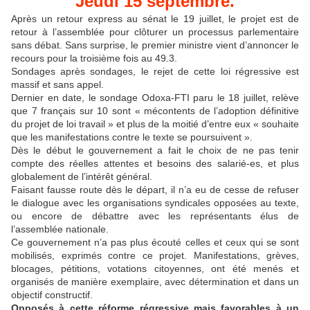
Jeudi 15 septembre.
Après un retour express au sénat le 19 juillet, le projet est de
retour à l’assemblée pour clôturer un processus parlementaire
sans débat. Sans surprise, le premier ministre vient d’annoncer le
recours pour la troisième fois au 49.3.
Sondages après sondages, le rejet de cette loi régressive est
massif et sans appel.
Dernier en date, le sondage Odoxa-FTI paru le 18 juillet, relève
que 7 français sur 10 sont « mécontents de l’adoption définitive
du projet de loi travail » et plus de la moitié d’entre eux « souhaite
que les manifestations contre le texte se poursuivent ».
Dès le début le gouvernement a fait le choix de ne pas tenir
compte des réelles attentes et besoins des salarié-es, et plus
globalement de l’intérêt général.
Faisant fausse route dès le départ, il n’a eu de cesse de refuser
le dialogue avec les organisations syndicales opposées au texte,
ou encore de débattre avec les représentants élus de
l’assemblée nationale.
Ce gouvernement n’a pas plus écouté celles et ceux qui se sont
mobilisés, exprimés contre ce projet. Manifestations, grèves,
blocages, pétitions, votations citoyennes, ont été menés et
organisés de manière exemplaire, avec détermination et dans un
objectif constructif.
Opposés à cette réforme régressive mais favorables à un