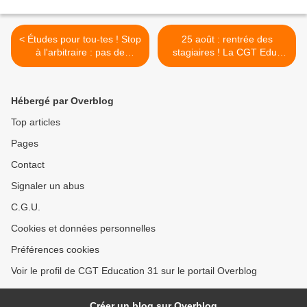
< Études pour tou-tes ! Stop
25 août : rentrée des
à l'arbitraire : pas de
stagiaires ! La CGT Educ
chasse aux lycéen-nes !
sera là pour vous soutenir.
>
Hébergé par Overblog
Top articles
Pages
Contact
Signaler un abus
C.G.U.
Cookies et données personnelles
Préférences cookies
Voir le profil de CGT Education 31 sur le portail Overblog
Créer un blog sur Overblog