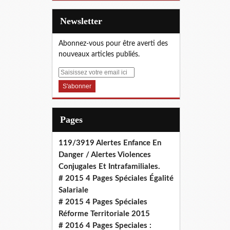
Newsletter
Abonnez-vous pour être averti des
nouveaux articles publiés.
E
m
a
i
l
Pages
119/3919 Alertes Enfance En
Danger / Alertes Violences
Conjugales Et Intrafamiliales.
# 2015 4 Pages Spéciales Égalité
Salariale
# 2015 4 Pages Spéciales
Réforme Territoriale 2015
# 2016 4 Pages Speciales :