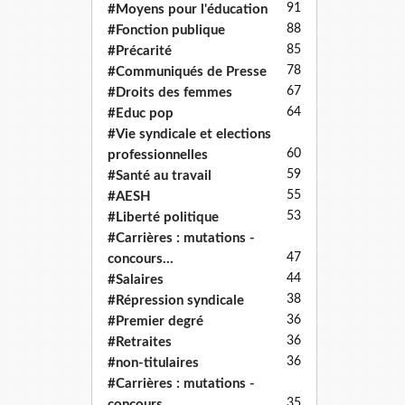
91
#Moyens pour l'éducation
88
#Fonction publique
85
#Précarité
78
#Communiqués de Presse
67
#Droits des femmes
64
#Educ pop
#Vie syndicale et elections
60
professionnelles
59
#Santé au travail
55
#AESH
53
#Liberté politique
#Carrières : mutations -
47
concours...
44
#Salaires
38
#Répression syndicale
36
#Premier degré
36
#Retraites
36
#non-titulaires
#Carrières : mutations -
35
concours...