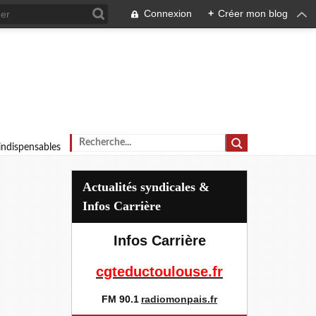
Connexion
+
Créer mon blog
 indispensables
Actualités syndicales &
Infos Carrière
Infos Carrière
cgteductoulouse.fr
FM 90.1
radiomonpais.fr