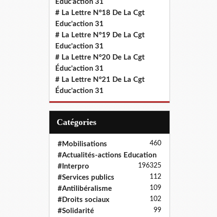
Educ'action 31
# La Lettre N°18 De La Cgt
Educ'action 31
# La Lettre N°19 De La Cgt
Educ'action 31
# La Lettre N°20 De La Cgt
Éduc'action 31
# La Lettre N°21 De La Cgt
Éduc'action 31
Catégories
460
#Mobilisations
#Actualités-actions Education
196
325
#Interpro
112
#Services publics
109
#Antilibéralisme
102
#Droits sociaux
99
#Solidarité