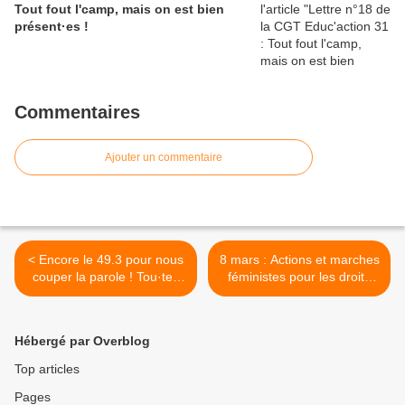
Tout fout l'camp, mais on est bien
présent·es !
Commentaires
Ajouter un commentaire
< Encore le 49.3 pour nous
8 mars : Actions et marches
couper la parole ! Tou·tes
féministes pour les droits
lundi 2 mars 17h30 devant
des femmes et contre la
la Préfecture de Hte-
réforme des retraites. >
Garonne !
Hébergé par Overblog
Top articles
Pages