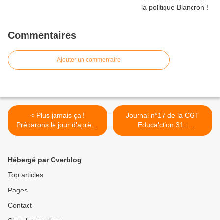
Commentaires
Ajouter un commentaire
< Plus jamais ça !
Journal n°17 de la CGT
Préparons le jour d'après !
Educa'ction 31 :
Signez et faites signer la
Confinement et continuité
pétition.
de la politique
gouvernementale >
Hébergé par Overblog
Top articles
Pages
Contact