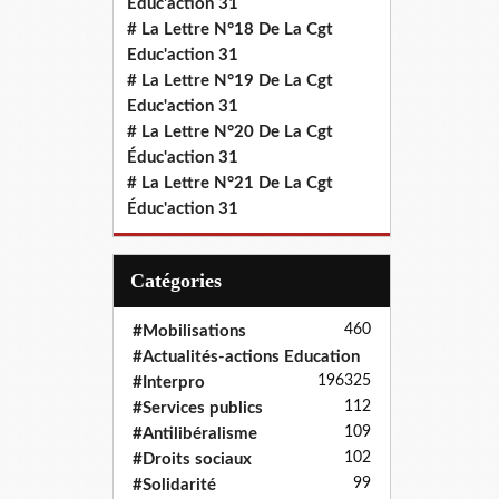
Educ'action 31
# La Lettre N°18 De La Cgt
Educ'action 31
# La Lettre N°19 De La Cgt
Educ'action 31
# La Lettre N°20 De La Cgt
Éduc'action 31
# La Lettre N°21 De La Cgt
Éduc'action 31
Catégories
460
#Mobilisations
#Actualités-actions Education
196
325
#Interpro
112
#Services publics
109
#Antilibéralisme
102
#Droits sociaux
99
#Solidarité