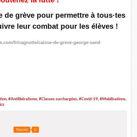
se de grève pour permettre à tous·tes
ivre leur combat pour les élèves !
.com/fr/cagnotte/caisse-de-greve-george-sand
tion
,
#Antilibéralisme
,
#Classes surchargées
,
#Covid-19
,
#Mobilisations
,
ics
Repost
0