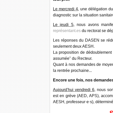
Le mercredi 4
, une délégation du
diagnostic sur la situation sanitai
Le jeudi 5
, nous avons manife
représentant.es
du rectorat se dé
Les réponses du DASEN se rédu
seulement deux AESH.
La proposition de dédoublement a
assumée" du Recteur.
Quant à nos demandes de moyens 
la rentrée prochaine...
Encore une fois, nos demandes 
Aujourd'hui vendredi 6
, nous som
est en grève (AED, APS), accomp
AESH, professeur·e·s), déterminé·
S