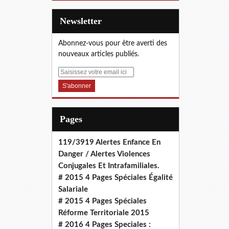
Newsletter
Abonnez-vous pour être averti des
nouveaux articles publiés.
E
m
a
i
l
Pages
119/3919 Alertes Enfance En
Danger / Alertes Violences
Conjugales Et Intrafamiliales.
# 2015 4 Pages Spéciales Égalité
Salariale
# 2015 4 Pages Spéciales
Réforme Territoriale 2015
# 2016 4 Pages Speciales :