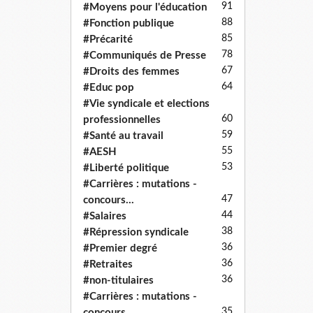
91
#Moyens pour l'éducation
88
#Fonction publique
85
#Précarité
78
#Communiqués de Presse
67
#Droits des femmes
64
#Educ pop
#Vie syndicale et elections
60
professionnelles
59
#Santé au travail
55
#AESH
53
#Liberté politique
#Carrières : mutations -
47
concours...
44
#Salaires
38
#Répression syndicale
36
#Premier degré
36
#Retraites
36
#non-titulaires
#Carrières : mutations -
35
concours...