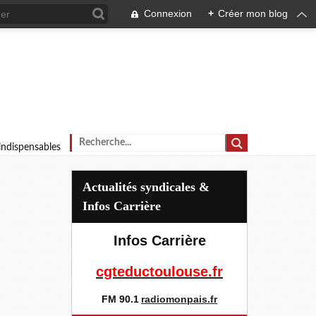
Connexion
+
Créer mon blog
 indispensables
Actualités syndicales &
Infos Carrière
Infos Carrière
cgteductoulouse.fr
FM 90.1
radiomonpais.fr