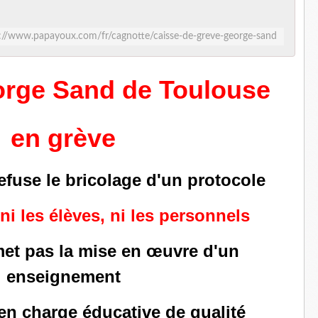
://www.papayoux.com/fr/cagnotte/caisse-de-greve-george-sand
orge Sand de Toulouse
en grève
efuse le bricolage d'un protocole
ni les élèves, ni les personnels
met pas la mise en œuvre d'un
enseignement
 en charge éducative de qualité