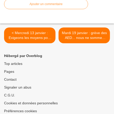
Ajouter un commentaire
< Mercredi 13 janvier :
Mardi 19 janvier : grève des
Exigeons les moyens pour
AED... nous ne sommes
une école inclusive de
plus vos pions ! >
qualité !
Hébergé par Overblog
Top articles
Pages
Contact
Signaler un abus
C.G.U.
Cookies et données personnelles
Préférences cookies