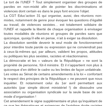
Le tort de l’UNEF ? Tout simplement organiser des groupes de
paroles en non-mixité afin de pointer les discriminations et
violences dont certain·es dans le pays font encore l’objet.
La CGT Educ’action 31 qui organise, aussi, des réunions non-
mixtes, notamment de genre pour évoquer les questions d’égalité
au travail, de violences sexistes… est totalement solidaire de
l’UNEF et rappelle la liberté de chaque organisation à envisager
toutes modalités de réunions et groupes de paroles sans que
quiconque, quoiqu’il·elle en pense, n’ait à exiger sa dissolution.
La dissolution semble devenir le seul mode de fonctionnement
pour interdire toute parole ou expression qui ne conviendrait pas
à ceux-là-mêmes qui, par ailleurs, valident les propos, attitudes
ou politiques les plus sexistes, racistes et réactionnaires.
La démocratie et les « valeurs de la République » ne sont la
propriété de personne, fût-il ministre. Et il n’appartient non plus à
quiconque d’en définir le cadre ou les limites de façon unilatérale.
Les votes au Sénat de certains amendements à la loi « confortant
le respect des principes de la République » ne peuvent que nous
inquiéter. Et notamment celui du 1er avril permettant aux
autorités (par simple décret ministériel !) de dissoudre une
association ou organisation syndicale sur la seule base de son
mode d’organisation !
Cet amendement le signe supplémentaire et plus qu’inquiétant de
ce que les thématiques et exigences de l’extrême droite racistes