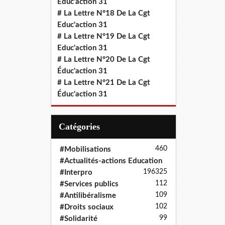
Educ'action 31
# La Lettre N°18 De La Cgt
Educ'action 31
# La Lettre N°19 De La Cgt
Educ'action 31
# La Lettre N°20 De La Cgt
Éduc'action 31
# La Lettre N°21 De La Cgt
Éduc'action 31
Catégories
460
#Mobilisations
#Actualités-actions Education
196
325
#Interpro
112
#Services publics
109
#Antilibéralisme
102
#Droits sociaux
99
#Solidarité