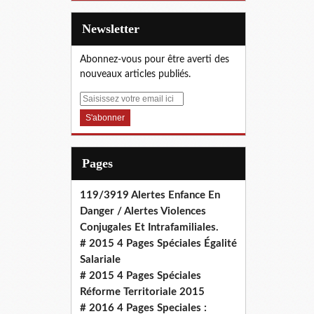
Newsletter
Abonnez-vous pour être averti des
nouveaux articles publiés.
E
m
a
i
l
Pages
119/3919 Alertes Enfance En
Danger / Alertes Violences
Conjugales Et Intrafamiliales.
# 2015 4 Pages Spéciales Égalité
Salariale
# 2015 4 Pages Spéciales
Réforme Territoriale 2015
# 2016 4 Pages Speciales :