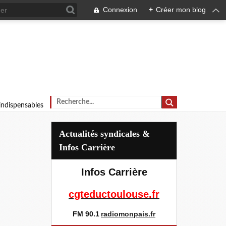
Connexion
+
Créer mon blog
 indispensables
Actualités syndicales &
Infos Carrière
Infos Carrière
cgteductoulouse.fr
FM 90.1
radiomonpais.fr