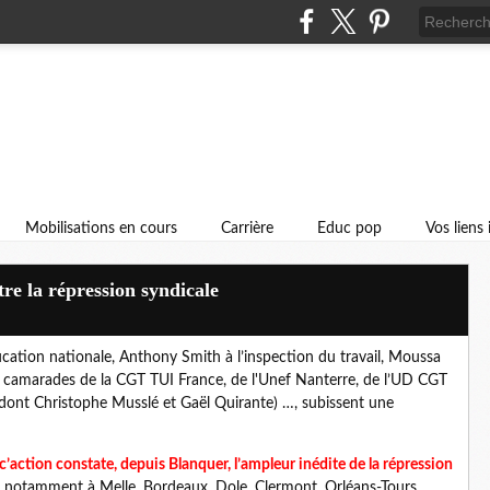
Mobilisations en cours
Carrière
Educ pop
Vos liens
re la répression syndicale
ducation nationale, Anthony Smith à l’inspection du travail, Moussa
es camarades de la CGT TUI France, de l'Unef Nanterre, de l’UD CGT
te (dont Christophe Musslé et Gaël Quirante) …, subissent une
’action constate, depuis Blanquer, l’ampleur inédite de la répression
notamment à Melle, Bordeaux, Dole, Clermont, Orléans-Tours,