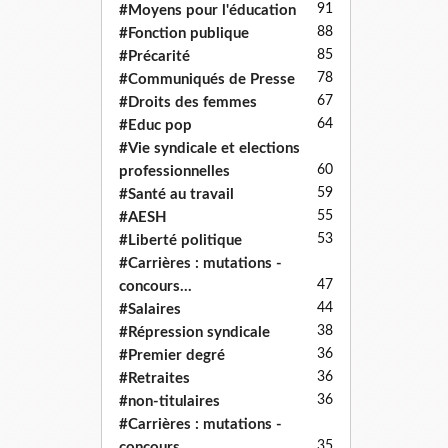
91
#Moyens pour l'éducation
88
#Fonction publique
85
#Précarité
78
#Communiqués de Presse
67
#Droits des femmes
64
#Educ pop
#Vie syndicale et elections
60
professionnelles
59
#Santé au travail
55
#AESH
53
#Liberté politique
#Carrières : mutations -
47
concours...
44
#Salaires
38
#Répression syndicale
36
#Premier degré
36
#Retraites
36
#non-titulaires
#Carrières : mutations -
35
concours...