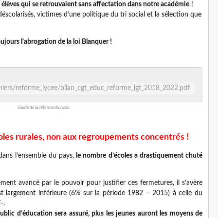
 élèves qui se retrouvaient sans affectation dans notre académie
!
scolarisés, victimes d’une politique du tri social et la sélection que
ours l'abrogation de la loi Blanquer !
ahiers/reforme_lycee/bilan_cgt_educ_reforme_lgt_2018_2022.pdf
Guide de la réforme du lycée
oles rurales, non aux regroupements concentrés !
ns l’ensemble du pays,
le nombre d’écoles a drastiquement chuté
ent avancé par le pouvoir pour justifier ces fermetures, il s’avère
t largement inférieure (6% sur la période 1982 – 2015) à celle du
-.
 public d’éducation sera assuré, plus les jeunes auront les moyens de