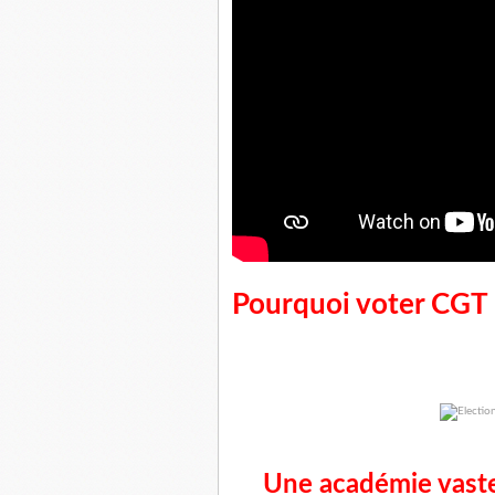
Pourquoi voter CGT
Une académie vaste,