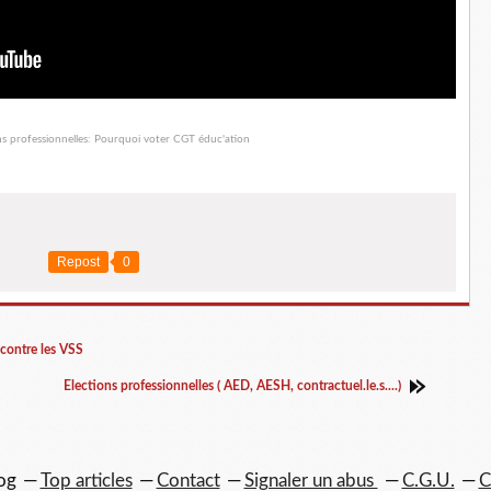
Repost
0
contre les VSS
Elections professionnelles ( AED, AESH, contractuel.le.s....)
og
Top articles
Contact
Signaler un abus
C.G.U.
C