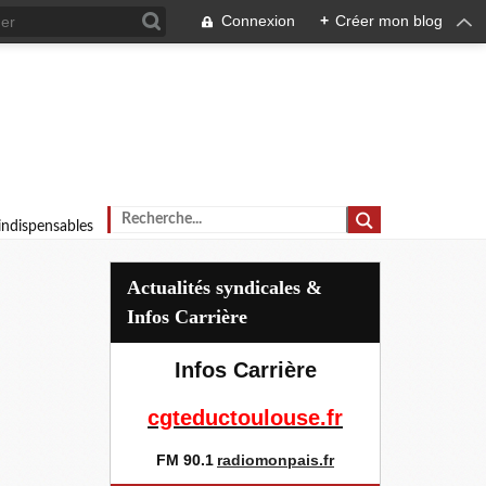
Connexion
+
Créer mon blog
 indispensables
Actualités syndicales &
Infos Carrière
Infos Carrière
cgteductoulouse.fr
FM 90.1
radiomonpais.fr