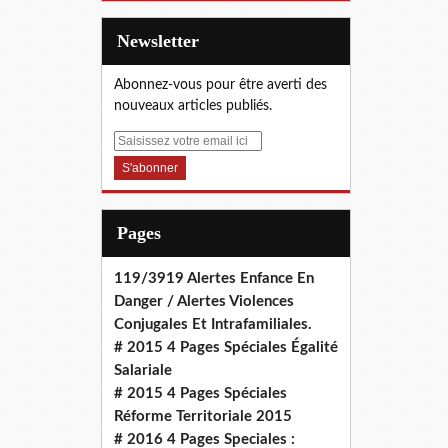
Newsletter
Abonnez-vous pour être averti des
nouveaux articles publiés.
E
m
a
i
l
Pages
119/3919 Alertes Enfance En
Danger / Alertes Violences
Conjugales Et Intrafamiliales.
# 2015 4 Pages Spéciales Égalité
Salariale
# 2015 4 Pages Spéciales
Réforme Territoriale 2015
# 2016 4 Pages Speciales :