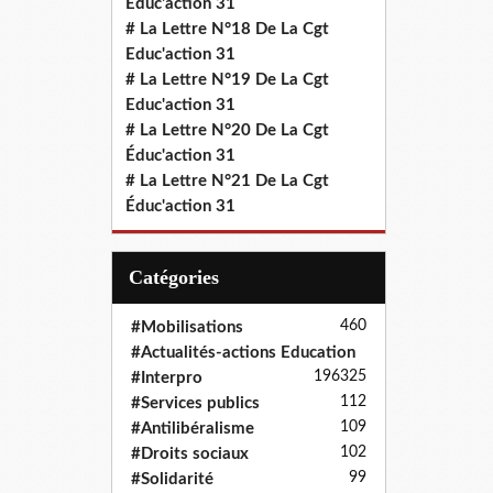
Educ'action 31
# La Lettre N°18 De La Cgt
Educ'action 31
# La Lettre N°19 De La Cgt
Educ'action 31
# La Lettre N°20 De La Cgt
Éduc'action 31
# La Lettre N°21 De La Cgt
Éduc'action 31
Catégories
460
#Mobilisations
#Actualités-actions Education
196
325
#Interpro
112
#Services publics
109
#Antilibéralisme
102
#Droits sociaux
99
#Solidarité