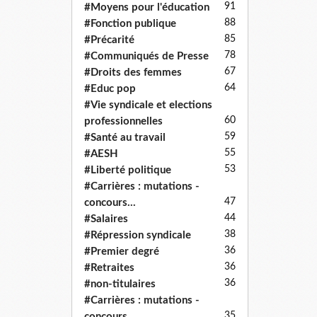
91
#Moyens pour l'éducation
88
#Fonction publique
85
#Précarité
78
#Communiqués de Presse
67
#Droits des femmes
64
#Educ pop
#Vie syndicale et elections
60
professionnelles
59
#Santé au travail
55
#AESH
53
#Liberté politique
#Carrières : mutations -
47
concours...
44
#Salaires
38
#Répression syndicale
36
#Premier degré
36
#Retraites
36
#non-titulaires
#Carrières : mutations -
35
concours...