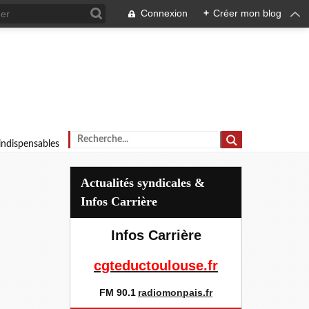
Connexion
+
Créer mon blog
 indispensables
Actualités syndicales &
Infos Carrière
Infos Carrière
cgteductoulouse.fr
FM 90.1
radiomonpais.fr