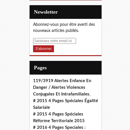
Newsletter
Abonnez-vous pour être averti des
nouveaux articles publiés.
E
m
a
i
l
Pages
119/3919 Alertes Enfance En
Danger / Alertes Violences
Conjugales Et Intrafamiliales.
# 2015 4 Pages Spéciales Égalité
Salariale
# 2015 4 Pages Spéciales
Réforme Territoriale 2015
# 2016 4 Pages Speciales :