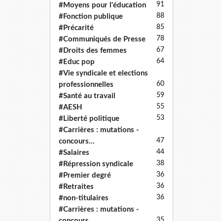
91
#Moyens pour l'éducation
88
#Fonction publique
85
#Précarité
78
#Communiqués de Presse
67
#Droits des femmes
64
#Educ pop
#Vie syndicale et elections
60
professionnelles
59
#Santé au travail
55
#AESH
53
#Liberté politique
#Carrières : mutations -
47
concours...
44
#Salaires
38
#Répression syndicale
36
#Premier degré
36
#Retraites
36
#non-titulaires
#Carrières : mutations -
35
concours...