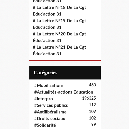
Educ'action 31
# La Lettre N°18 De La Cgt
Educ'action 31
# La Lettre N°19 De La Cgt
Educ'action 31
# La Lettre N°20 De La Cgt
Éduc'action 31
# La Lettre N°21 De La Cgt
Éduc'action 31
Catégories
460
#Mobilisations
#Actualités-actions Education
196
325
#Interpro
112
#Services publics
109
#Antilibéralisme
102
#Droits sociaux
99
#Solidarité