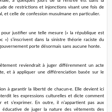
onale, à quelques jours de la rentrée est dans la
ude de restrictions et injonctions visant une fois de
ral, et celle de confession musulmane en particulier.
pour justifier une telle mesure (« la république est
c ») s’inscrivent dans la sinistre théorie raciste du
gouvernement porte désormais sans aucune honte.
 vêtement reviendrait à juger différemment un acte
te, et à appliquer une différenciation basée sur le
ion à garantir la liberté de chacun·e. Elle devient ici
terdit les expressions culturelles et dicte comment
ir et s’exprimer. En outre, il n’appartient pas aux
éducative de juger la nature des vêtements des