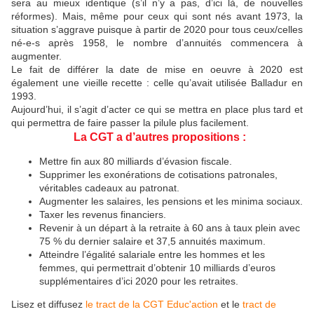
sera au mieux identique (s’il n’y a pas, d’ici là, de nouvelles
réformes). Mais, même pour ceux qui sont nés avant 1973, la
situation s’aggrave puisque à partir de 2020 pour tous ceux/celles
né-e-s après 1958, le nombre d’annuités commencera à
augmenter.
Le fait de différer la date de mise en oeuvre à 2020 est
également une vieille recette : celle qu’avait utilisée Balladur en
1993.
Aujourd’hui, il s’agit d’acter ce qui se mettra en place plus tard et
qui permettra de faire passer la pilule plus facilement.
La CGT a d’autres propositions :
Mettre fin aux 80 milliards d’évasion fiscale.
Supprimer les exonérations de cotisations patronales,
véritables cadeaux au patronat.
Augmenter les salaires, les pensions et les minima sociaux.
Taxer les revenus financiers.
Revenir à un départ à la retraite à 60 ans à taux plein avec
75 % du dernier salaire et 37,5 annuités maximum.
Atteindre l’égalité salariale entre les hommes et les
femmes, qui permettrait d’obtenir 10 milliards d’euros
supplémentaires d’ici 2020 pour les retraites.
Lisez et diffusez
le tract de la CGT Educ'action
et le
tract de