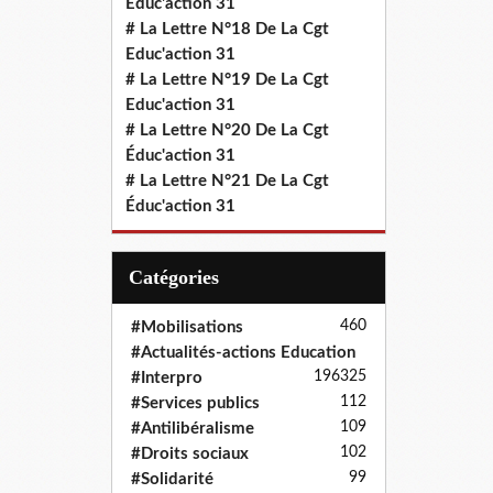
Educ'action 31
# La Lettre N°18 De La Cgt
Educ'action 31
# La Lettre N°19 De La Cgt
Educ'action 31
# La Lettre N°20 De La Cgt
Éduc'action 31
# La Lettre N°21 De La Cgt
Éduc'action 31
Catégories
460
#Mobilisations
#Actualités-actions Education
196
325
#Interpro
112
#Services publics
109
#Antilibéralisme
102
#Droits sociaux
99
#Solidarité