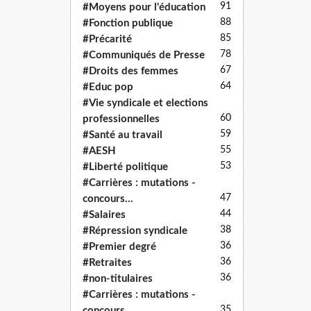
91
#Moyens pour l'éducation
88
#Fonction publique
85
#Précarité
78
#Communiqués de Presse
67
#Droits des femmes
64
#Educ pop
#Vie syndicale et elections
60
professionnelles
59
#Santé au travail
55
#AESH
53
#Liberté politique
#Carrières : mutations -
47
concours...
44
#Salaires
38
#Répression syndicale
36
#Premier degré
36
#Retraites
36
#non-titulaires
#Carrières : mutations -
35
concours...