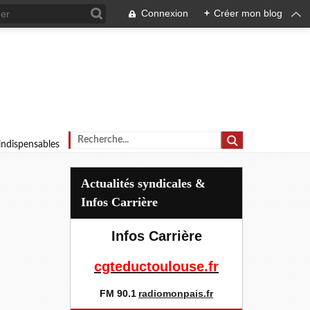
Connexion
+
Créer mon blog
 indispensables
Actualités syndicales &
Infos Carrière
Infos Carrière
cgteductoulouse.fr
FM 90.1
radiomonpais.fr