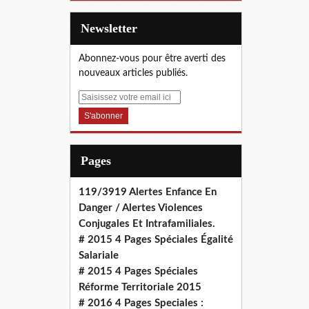
Newsletter
Abonnez-vous pour être averti des
nouveaux articles publiés.
E
m
a
i
l
Pages
119/3919 Alertes Enfance En
Danger / Alertes Violences
Conjugales Et Intrafamiliales.
# 2015 4 Pages Spéciales Égalité
Salariale
# 2015 4 Pages Spéciales
Réforme Territoriale 2015
# 2016 4 Pages Speciales :