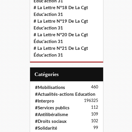
Educ'action 31
# La Lettre N°18 De La Cgt
Educ'action 31
# La Lettre N°19 De La Cgt
Educ'action 31
# La Lettre N°20 De La Cgt
Éduc'action 31
# La Lettre N°21 De La Cgt
Éduc'action 31
Catégories
460
#Mobilisations
#Actualités-actions Education
196
325
#Interpro
112
#Services publics
109
#Antilibéralisme
102
#Droits sociaux
99
#Solidarité