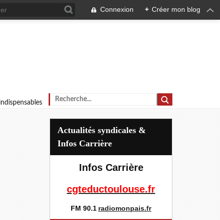
Connexion
+
Créer mon blog
 indispensables
Actualités syndicales &
Infos Carrière
Infos Carrière
cgteductoulouse.fr
FM 90.1
radiomonpais.fr