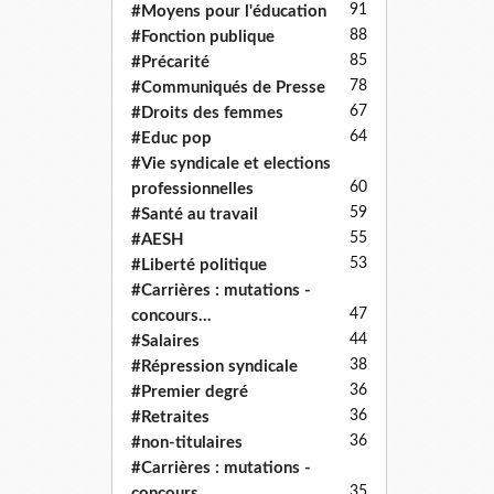
91
#Moyens pour l'éducation
88
#Fonction publique
85
#Précarité
78
#Communiqués de Presse
67
#Droits des femmes
64
#Educ pop
#Vie syndicale et elections
60
professionnelles
59
#Santé au travail
55
#AESH
53
#Liberté politique
#Carrières : mutations -
47
concours...
44
#Salaires
38
#Répression syndicale
36
#Premier degré
36
#Retraites
36
#non-titulaires
#Carrières : mutations -
35
concours...