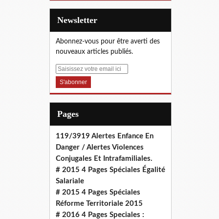
Newsletter
Abonnez-vous pour être averti des
nouveaux articles publiés.
E
m
a
i
l
Pages
119/3919 Alertes Enfance En
Danger / Alertes Violences
Conjugales Et Intrafamiliales.
# 2015 4 Pages Spéciales Égalité
Salariale
# 2015 4 Pages Spéciales
Réforme Territoriale 2015
# 2016 4 Pages Speciales :