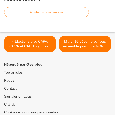
Ajouter un commentaire
< Elections pro. CAPA,
Mardi 16 décembre: Tous
CCPA et CAPD: synthèse
ensemble pour dire NON à
des résulats de la CGT
une nouvelle baisse de
Educ'action
l'indemnisation des privés
d'emploi! >
Hébergé par Overblog
Top articles
Pages
Contact
Signaler un abus
C.G.U.
Cookies et données personnelles