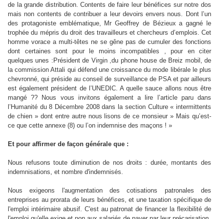
de la grande distribution. Contents de faire leur bénéfices sur notre dos
mais non contents de contribuer a leur devoirs envers nous. Dont l’un
des protagoniste emblématique, Mr Geoffrey de Bézieux a gagné le
trophée du mépris du droit des travailleurs et chercheurs d’emplois. Cet
homme vorace a multi-têtes ne se gêne pas de cumuler des fonctions
dont certaines sont pour le moins incompatibles , pour en citer
quelques unes :Président de Virgin ,du phone house de Breiz mobil, de
la commission Attali qui défend une croissance du mode libérale le plus
chevronné, qui préside au conseil de surveillance de PSA et par ailleurs
est également président de l’UNEDIC. A quelle sauce allons nous être
mangé ?? Nous vous invitons également a lire l’article paru dans
l’Humanité du 8 Décembre 2008 dans la section Culture « intermittents
de chien » dont entre autre nous lisons de ce monsieur » Mais qu’est-
ce que cette annexe (8) ou l’on indemnise des maçons ! »
Et pour affirmer de façon générale que :
Nous refusons toute diminution de nos droits : durée, montants des
indemnisations, et nombre d'indemnisés.
Nous exigeons l'augmentation des cotisations patronales des
entreprises au prorata de leurs bénéfices, et une taxation spécifique de
l'emploi intérimaire abusif. C'est au patronat de financer la flexibilité de
l'emploi qu'elle exige et non aux salariés de payer par leur précarisation.