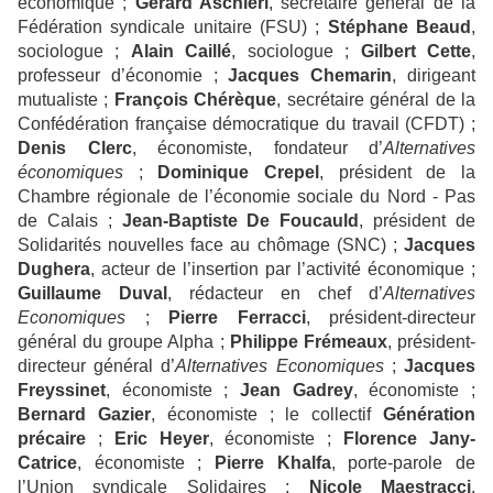
économique ;
Gérard Aschieri
, secrétaire général de la
Fédération syndicale unitaire (FSU) ;
Stéphane Beaud
,
sociologue ;
Alain Caillé
, sociologue ;
Gilbert Cette
,
professeur d’économie ;
Jacques Chemarin
, dirigeant
mutualiste ;
François Chérèque
, secrétaire général de la
Confédération française démocratique du travail (CFDT) ;
Denis Clerc
, économiste, fondateur d’
Alternatives
économiques
;
Dominique Crepel
, président de la
Chambre régionale de l’économie sociale du Nord - Pas
de Calais ;
Jean-Baptiste De Foucauld
, président de
Solidarités nouvelles face au chômage (SNC) ;
Jacques
Dughera
, acteur de l’insertion par l’activité économique ;
Guillaume Duval
, rédacteur en chef d’
Alternatives
Economiques
;
Pierre Ferracci
, président-directeur
général du groupe Alpha ;
Philippe Frémeaux
, président-
directeur général d’
Alternatives Economiques
;
Jacques
Freyssinet
, économiste ;
Jean Gadrey
, économiste ;
Bernard Gazier
, économiste ; le collectif
Génération
précaire
;
Eric Heyer
, économiste ;
Florence Jany-
Catrice
, économiste ;
Pierre Khalfa
, porte-parole de
l’Union syndicale Solidaires ;
Nicole Maestracci
,