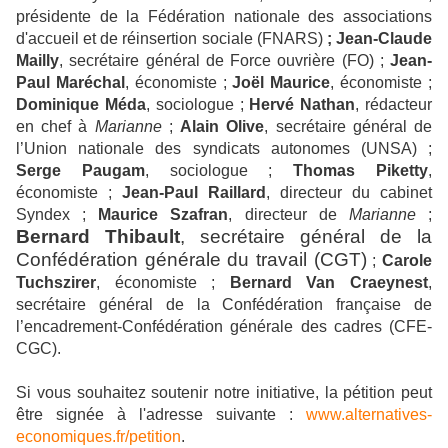
présidente de la Fédération nationale des associations
d'accueil et de réinsertion sociale (FNARS)
; Jean-Claude
Mailly
, secrétaire général de Force ouvrière (FO) ;
Jean-
Paul Maréchal
, économiste ;
Joël Maurice
, économiste ;
Dominique Méda
, sociologue ;
Hervé Nathan
, rédacteur
en chef à
Marianne
;
Alain Olive
, secrétaire général de
l’Union nationale des syndicats autonomes (UNSA) ;
Serge Paugam
, sociologue ;
Thomas Piketty
,
économiste ;
Jean-Paul Raillard
, directeur du cabinet
Syndex ;
Maurice Szafran
, directeur de
Marianne
;
Bernard Thibault
, secrétaire général de la
Confédération générale du travail (CGT)
;
Carole
Tuchszirer
, économiste ;
Bernard Van Craeynest
,
secrétaire général de la Confédération française de
l’encadrement-Confédération générale des cadres (CFE-
CGC).
Si vous souhaitez soutenir notre initiative, la pétition peut
être signée à l'adresse suivante :
www.alternatives-
economiques.
fr/petition
.