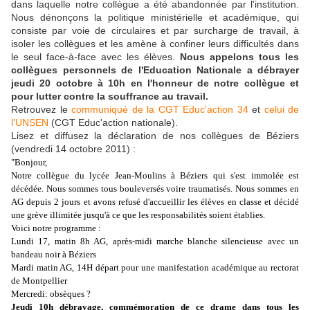
dans laquelle notre collègue a été abandonnée par l'institution.
Nous dénonçons la politique ministérielle et académique, qui
consiste par voie de circulaires et par surcharge de travail, à
isoler les collègues et les amène à confiner leurs difficultés dans
le seul face-à-face avec les élèves.
Nous appelons tous les
collègues personnels de l'Education Nationale a débrayer
jeudi 20 octobre à 10h en l'honneur de notre collègue et
pour lutter contre la souffrance au travail.
Retrouvez le
communiqué de la CGT Educ'action 34
et
celui de
l'UNSEN
(CGT Educ'action nationale).
Lisez et diffusez la déclaration de nos collègues de Béziers
(vendredi 14 octobre 2011) :
"Bonjour,
Notre collègue du lycée Jean-Moulins à Béziers qui s'est immolée est
décédée. Nous sommes tous bouleversés voire traumatisés. Nous sommes en
AG depuis 2 jours et avons refusé d'accueillir les élèves en classe et décidé
une grève illimitée jusqu'à ce que les responsabilités soient établies.
Voici notre programme :
Lundi 17, matin 8h AG, après-midi marche blanche silencieuse avec un
bandeau noir à Béziers
Mardi matin AG, 14H départ pour une manifestation académique au rectorat
de Montpellier
Mercredi: obsèques ?
Jeudi 10h débrayage, commémoration de ce drame dans tous les