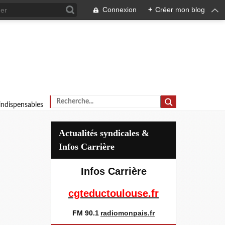
Connexion
+
Créer mon blog
 indispensables
Actualités syndicales &
Infos Carrière
Infos Carrière
cgteductoulouse.fr
FM 90.1
radiomonpais.fr