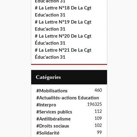
Educ'action 31
# La Lettre N°18 De La Cgt
Educ'action 31
# La Lettre N°19 De La Cgt
Educ'action 31
# La Lettre N°20 De La Cgt
Éduc'action 31
# La Lettre N°21 De La Cgt
Éduc'action 31
Catégories
460
#Mobilisations
#Actualités-actions Education
196
325
#Interpro
112
#Services publics
109
#Antilibéralisme
102
#Droits sociaux
99
#Solidarité