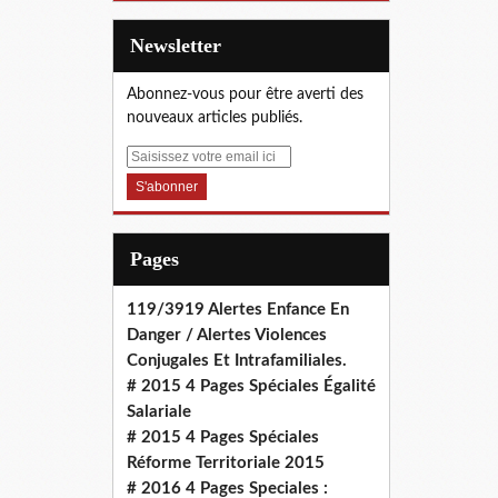
Newsletter
Abonnez-vous pour être averti des
nouveaux articles publiés.
E
m
a
i
l
Pages
119/3919 Alertes Enfance En
Danger / Alertes Violences
Conjugales Et Intrafamiliales.
# 2015 4 Pages Spéciales Égalité
Salariale
# 2015 4 Pages Spéciales
Réforme Territoriale 2015
# 2016 4 Pages Speciales :