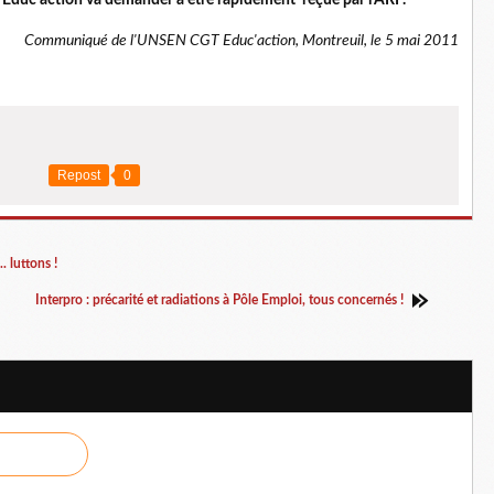
 Educ’action va demander à être rapidement reçue par l’ARF.
Communiqué de l'UNSEN CGT Educ'action, Montreuil, le 5 mai 2011
Repost
0
. luttons !
Interpro : précarité et radiations à Pôle Emploi, tous concernés !