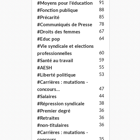
91
#Moyens pour l'éducation
88
#Fonction publique
85
#Précarité
78
#Communiqués de Presse
67
#Droits des femmes
64
#Educ pop
#Vie syndicale et elections
60
professionnelles
59
#Santé au travail
55
#AESH
53
#Liberté politique
#Carrières : mutations -
47
concours...
44
#Salaires
38
#Répression syndicale
36
#Premier degré
36
#Retraites
36
#non-titulaires
#Carrières : mutations -
35
concours...