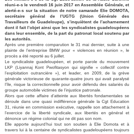
réuni-e-s le vendredi 16 juin 2017 en Assemblée Générale, et
alerté-e-s sur la situation de notre camarade Elie DOMOTA,
secrétaire général de l’UGTG (Union Générale des
Travailleurs de Guadeloupe), s’inquiètent de l’acharnement
dont il fait l’objet ainsi que les syndicalistes guadeloupéens
dans leur ensemble, de la part du patronat local soutenu par
les autorités.
Après une première comparution le 31 mai dernier, suite à une
plainte de l’entreprise BMW pour « violences en réunion », le
procès a été reporté au 6 juillet.
Le syndicaliste guadeloupéen, et porte parole du mouvement
LKP (Liyannaj Kont Pwofitasyon qui signifie « collectif contre
l’exploitation outrancière »), et leader, en 2009, de la grève
générale victorieuse de quarante-quatre jours qui avait paralysé
l’île, risque la correctionnelle pour avoir défendu des salariés du
groupe automobile victimes de l’injustice patronale.
Alors que cette affaire d’atteinte aux libertés fondamentales se
déroule dans une quasi indifférence générale la Cgt Education
31, réunie en commission exécutive, rappelle son attachement à
l’exercice de la liberté syndicale, aux libertés en général et
dénonce un régime colonial qui ne dit pas son nom.
Elle apporte aujourd’hui tout son soutien à Elie Domota et à
travers lui à la centaine de syndicalistes guadeloupéens toujours