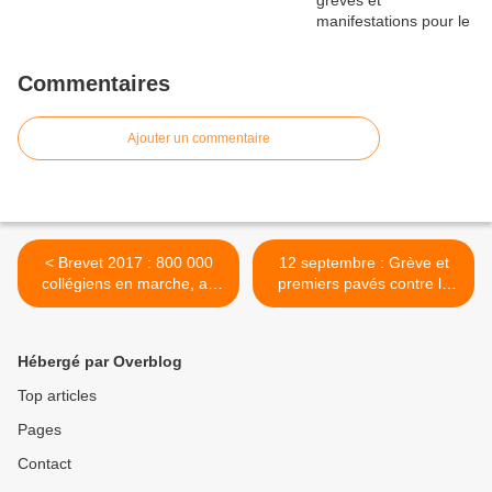
Commentaires
Ajouter un commentaire
< Brevet 2017 : 800 000
12 septembre : Grève et
collégiens en marche, au
premiers pavés contre la
garde à vous, et le doigt sur
machinerie antisociale de
la couture !
Macro&Co. >
Hébergé par Overblog
Top articles
Pages
Contact