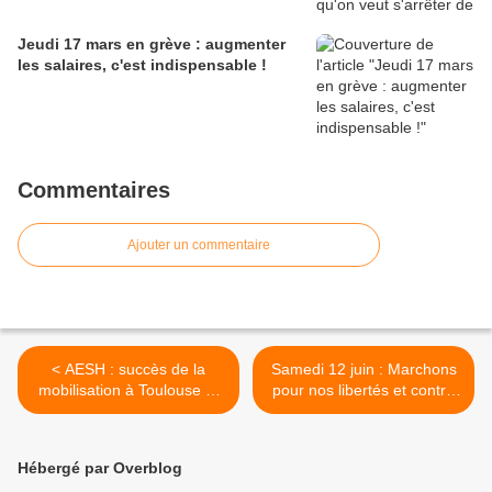
Jeudi 17 mars en grève : augmenter
les salaires, c'est indispensable !
Commentaires
Ajouter un commentaire
< AESH : succès de la
Samedi 12 juin : Marchons
mobilisation à Toulouse et
pour nos libertés et contre
en France ! Il faut amplifier
les idées d’extrême-droite.
encore !
>
Hébergé par Overblog