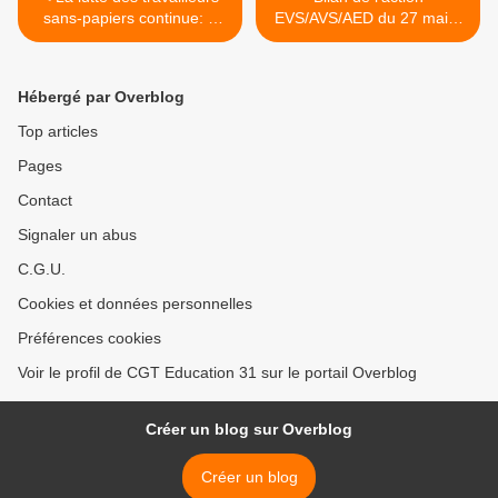
sans-papiers continue: 2
EVS/AVS/AED du 27 mai à
rassemblements de
Toulouse >
solidarité sont prévus cette
semaine à Toulouse
Hébergé par Overblog
Top articles
Pages
Contact
Signaler un abus
C.G.U.
Cookies et données personnelles
Préférences cookies
Voir le profil de CGT Education 31 sur le portail Overblog
Créer un blog sur Overblog
Créer un blog