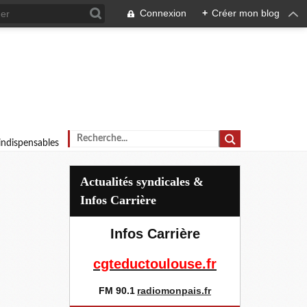
Connexion
+
Créer mon blog
 indispensables
Actualités syndicales &
Infos Carrière
Infos Carrière
cgteductoulouse.fr
FM 90.1
radiomonpais.fr