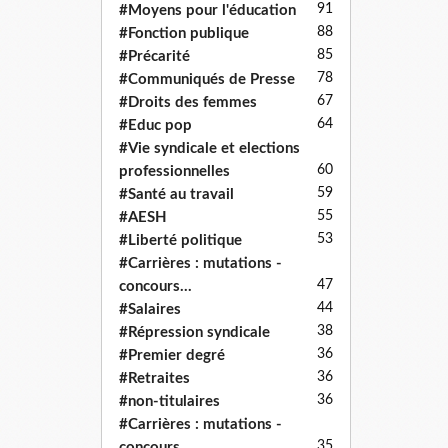
91
#Moyens pour l'éducation
88
#Fonction publique
85
#Précarité
78
#Communiqués de Presse
67
#Droits des femmes
64
#Educ pop
#Vie syndicale et elections
60
professionnelles
59
#Santé au travail
55
#AESH
53
#Liberté politique
#Carrières : mutations -
47
concours...
44
#Salaires
38
#Répression syndicale
36
#Premier degré
36
#Retraites
36
#non-titulaires
#Carrières : mutations -
35
concours...