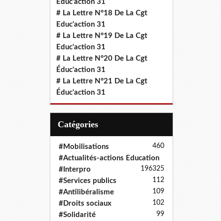
Educ'action 31
# La Lettre N°18 De La Cgt
Educ'action 31
# La Lettre N°19 De La Cgt
Educ'action 31
# La Lettre N°20 De La Cgt
Éduc'action 31
# La Lettre N°21 De La Cgt
Éduc'action 31
Catégories
460
#Mobilisations
#Actualités-actions Education
196
325
#Interpro
112
#Services publics
109
#Antilibéralisme
102
#Droits sociaux
99
#Solidarité