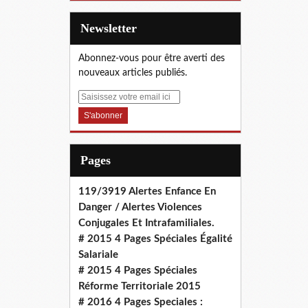
Newsletter
Abonnez-vous pour être averti des
nouveaux articles publiés.
E
m
a
i
l
Pages
119/3919 Alertes Enfance En
Danger / Alertes Violences
Conjugales Et Intrafamiliales.
# 2015 4 Pages Spéciales Égalité
Salariale
# 2015 4 Pages Spéciales
Réforme Territoriale 2015
# 2016 4 Pages Speciales :