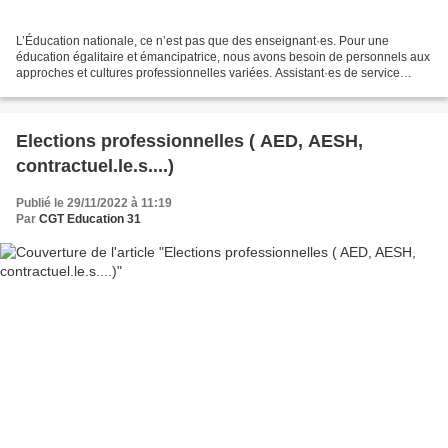
L’Éducation nationale, ce n’est pas que des enseignant·es. Pour une
éducation égalitaire et émancipatrice, nous avons besoin de personnels aux
approches et cultures professionnelles variées. Assistant·es de service
social, infirmier·ères, AEd, AESH… Nous...
Elections professionnelles ( AED, AESH,
contractuel.le.s....)
Publié le 29/11/2022 à 11:19
Par
CGT Education 31