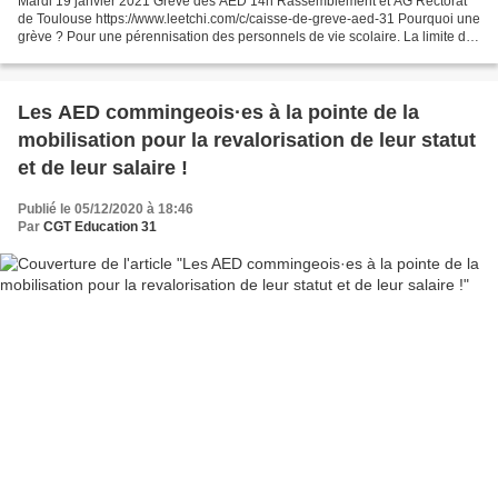
Mardi 19 janvier 2021 Grève des AED 14h Rassemblement et AG Rectorat
de Toulouse https://www.leetchi.com/c/caisse-de-greve-aed-31 Pourquoi une
grève ? Pour une pérennisation des personnels de vie scolaire. La limite de
6 ans de CDD renouvelable fait de...
Les AED commingeois·es à la pointe de la
mobilisation pour la revalorisation de leur statut
et de leur salaire !
Publié le 05/12/2020 à 18:46
Par
CGT Education 31