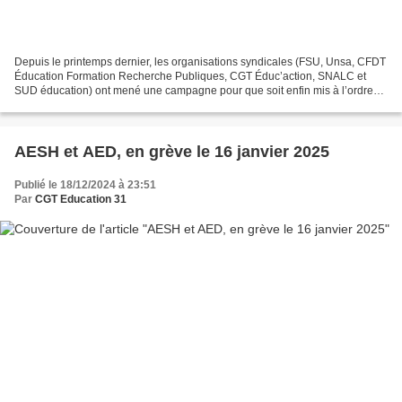
Depuis le printemps dernier, les organisations syndicales (FSU, Unsa, CFDT
Éducation Formation Recherche Publiques, CGT Éduc’action, SNALC et
SUD éducation) ont mené une campagne pour que soit enfin mis à l’ordre
du jour l’obtention d’un corps de fonctionnaire...
AESH et AED, en grève le 16 janvier 2025
Publié le 18/12/2024 à 23:51
Par
CGT Education 31