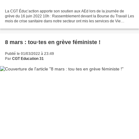
La CGT Éduc’action apporte son soutien aux AEd lors de la journée de
grève du 16 juin 2022 10h : Rassemblement devant la Bourse du Travail Les
mois de crise sanitaire dans notre secteur ont mis les services de Vie
scolaire à rude épreuve et les Assistantes...
8 mars : tou·tes en grève féministe !
Publié le 01/03/2022 à 23:49
Par
CGT Education 31