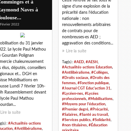
Cette rentrée se fait sous le
omminges et à
signe d’une explosion de la
aymond Naves à
précarité dans l’éducation
oulouse...
nationale : non
 Février 2022
renouvellements arbitraires
de contrats pour de
nombreuses·es AED ;
bilisation du 31 janvier
aggravation des conditions...
022. Le lycée Paul Mathou
Lire la suite
e Gourdan Polignan
emercie chaleureusement
Tag(s) :
#AED
,
#AESH
,
#Actualités-actions Education
,
s élus, députés, conseillers
#Antilibéralisme
,
#Collèges
,
gionaux et... DGH en
#Droits sociaux
,
#Droits des
isse Mobilisations en
femmes
,
#Fonction publique
,
usse Lundi 7 février 10h-
#Journal CGT Educ'action 31
,
3h Rassemblement devant
#Lycéen·nes
,
#Lycées
 lycée Paul Mathou
professionnels
,
#Mobilisations
,
#Moyens pour l'éducation
,
ourdan...
#Premier degré
,
#Précarité
,
Lire la suite
#Salaires
,
#Santé au travail
,
#Services publics
,
#Solidarité
,
g(s) :
#Actualités-actions
#non-titulaires
,
#Éducation
ucation
,
#Antilibéralisme
,
prioritaire