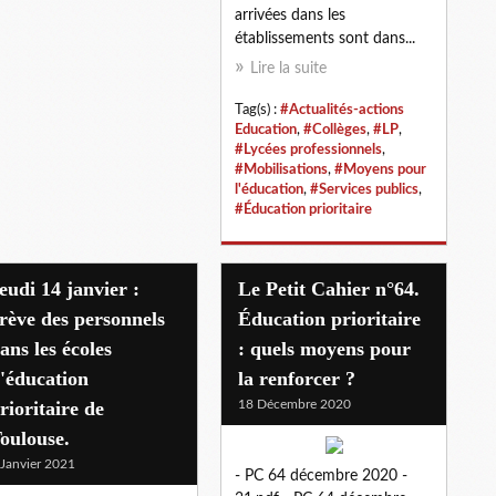
arrivées dans les
établissements sont dans...
Lire la suite
Tag(s) :
#Actualités-actions
Education
,
#Collèges
,
#LP
,
#Lycées professionnels
,
#Mobilisations
,
#Moyens pour
l'éducation
,
#Services publics
,
#Éducation prioritaire
eudi 14 janvier :
Le Petit Cahier n°64.
rève des personnels
Éducation prioritaire
ans les écoles
: quels moyens pour
'éducation
la renforcer ?
rioritaire de
18 Décembre 2020
oulouse.
 Janvier 2021
- PC 64 décembre 2020 -