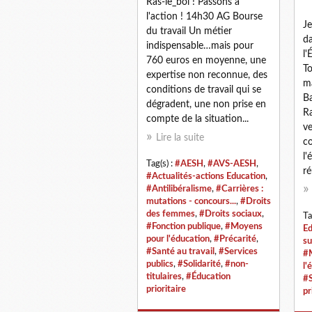
Ras-le_bol ! Passons à
l'action ! 14h30 AG Bourse
Je
du travail Un métier
da
indispensable…mais pour
l'
760 euros en moyenne, une
T
expertise non reconnue, des
ma
conditions de travail qui se
Ba
dégradent, une non prise en
R
compte de la situation...
v
Lire la suite
co
l'
Tag(s) :
#AESH
,
#AVS-AESH
,
ré
#Actualités-actions Education
,
#Antilibéralisme
,
#Carrières :
mutations - concours...
,
#Droits
des femmes
,
#Droits sociaux
,
Ta
#Fonction publique
,
#Moyens
Ed
pour l'éducation
,
#Précarité
,
su
#Santé au travail
,
#Services
#M
publics
,
#Solidarité
,
#non-
l'
titulaires
,
#Éducation
#S
prioritaire
pr