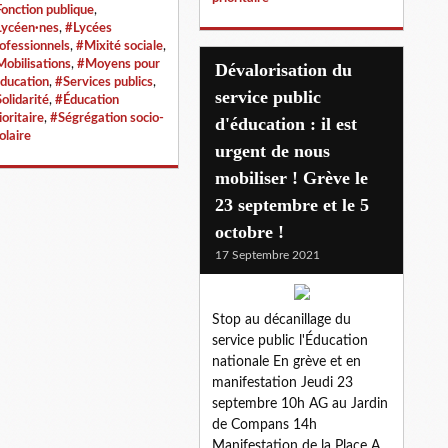
onction publique
,
Lycéen·nes
,
#Lycées
ofessionnels
,
#Mixité sociale
,
obilisations
,
#Moyens pour
Dévalorisation du
éducation
,
#Services publics
,
service public
olidarité
,
#Éducation
ioritaire
,
#Ségrégation socio-
d'éducation : il est
olaire
urgent de nous
mobiliser ! Grève le
23 septembre et le 5
octobre !
17 Septembre 2021
Stop au décanillage du
service public l'Éducation
nationale En grève et en
manifestation Jeudi 23
septembre 10h AG au Jardin
de Compans 14h
Manifestation de la Place A.