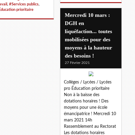
avail
,
#Services publics
,
ducation prioritaire
Mercredi 10 mars :
DGH en
liquéfaction... toutes
mobilisées pour des
moyens à la hauteur
des besoins !
27 Février 2021
Collèges / Lycées / Lycées
pro Éducation prioritaire
Non à la baisse des
dotations horaires ! Des
moyens pour une école
émancipatrice ! Mercredi 10
mars 2021 14h
Rassemblement au Rectorat
Les dotations horaires