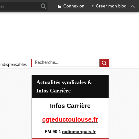
Connexion
+
Créer mon blog
 indispensables
Actualités syndicales &
Infos Carrière
Infos Carrière
cgteductoulouse.fr
FM 90.1
radiomonpais.fr