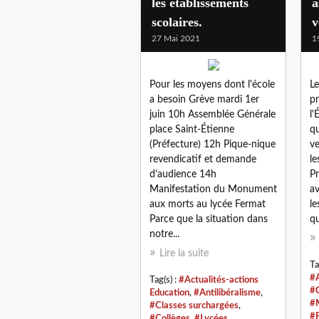
les établissements
a
scolaires.
v
27 Mai 2021
1
Pour les moyens dont l'école
Le
a besoin Grève mardi 1er
pr
juin 10h Assemblée Générale
l'
place Saint-Étienne
qu
(Préfecture) 12h Pique-nique
v
revendicatif et demande
le
d'audience 14h
Pr
Manifestation du Monument
av
aux morts au lycée Fermat
le
Parce que la situation dans
qu
notre...
Lire la suite
Ta
#A
Tag(s) :
#Actualités-actions
#
Education
,
#Antilibéralisme
,
#M
#Classes surchargées
,
#P
#Collèges
,
#Lycées