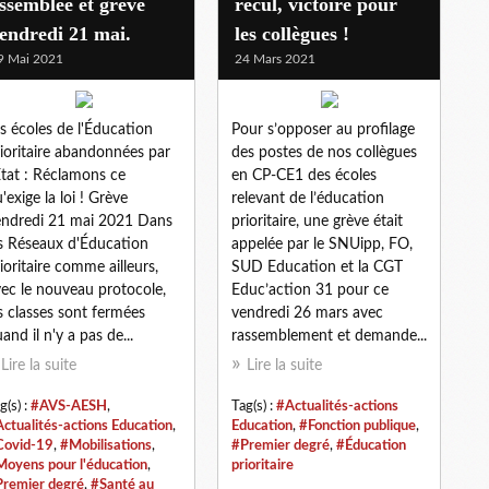
ssemblée et grève
recul, victoire pour
endredi 21 mai.
les collègues !
9 Mai 2021
24 Mars 2021
s écoles de l'Éducation
Pour s’opposer au profilage
ioritaire abandonnées par
des postes de nos collègues
État : Réclamons ce
en CP-CE1 des écoles
'exige la loi ! Grève
relevant de l’éducation
endredi 21 mai 2021 Dans
prioritaire, une grève était
s Réseaux d'Éducation
appelée par le SNUipp, FO,
ioritaire comme ailleurs,
SUD Education et la CGT
ec le nouveau protocole,
Educ’action 31 pour ce
s classes sont fermées
vendredi 26 mars avec
and il n'y a pas de...
rassemblement et demande...
Lire la suite
Lire la suite
g(s) :
#AVS-AESH
,
Tag(s) :
#Actualités-actions
ctualités-actions Education
,
Education
,
#Fonction publique
,
Covid-19
,
#Mobilisations
,
#Premier degré
,
#Éducation
oyens pour l'éducation
,
prioritaire
remier degré
,
#Santé au