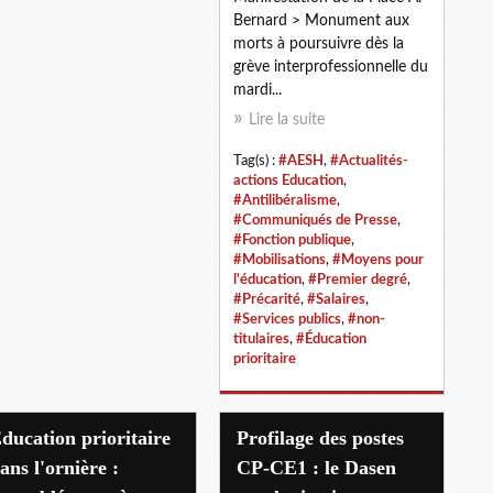
Bernard > Monument aux
morts à poursuivre dès la
grève interprofessionnelle du
mardi...
Lire la suite
Tag(s) :
#AESH
,
#Actualités-
actions Education
,
#Antilibéralisme
,
#Communiqués de Presse
,
#Fonction publique
,
#Mobilisations
,
#Moyens pour
l'éducation
,
#Premier degré
,
#Précarité
,
#Salaires
,
#Services publics
,
#non-
titulaires
,
#Éducation
prioritaire
ducation prioritaire
Profilage des postes
ans l'ornière :
CP-CE1 : le Dasen