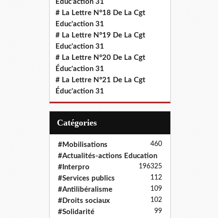
Educ'action 31
# La Lettre N°18 De La Cgt
Educ'action 31
# La Lettre N°19 De La Cgt
Educ'action 31
# La Lettre N°20 De La Cgt
Éduc'action 31
# La Lettre N°21 De La Cgt
Éduc'action 31
Catégories
460
#Mobilisations
#Actualités-actions Education
196
325
#Interpro
112
#Services publics
109
#Antilibéralisme
102
#Droits sociaux
99
#Solidarité