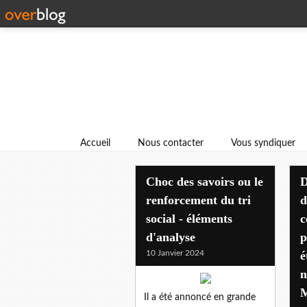
Accueil
Nous contacter
Vous syndiquer
Choc des savoirs ou le
renforcement du tri
d
social - éléments
c
d'analyse
p
10 Janvier 2024
é
n
M
Il a été annoncé en grande