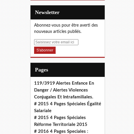
Newsletter
Abonnez-vous pour être averti des
nouveaux articles publiés.
E
m
a
i
l
Pages
119/3919 Alertes Enfance En
Danger / Alertes Violences
Conjugales Et Intrafamiliales.
# 2015 4 Pages Spéciales Égalité
Salariale
# 2015 4 Pages Spéciales
Réforme Territoriale 2015
# 2016 4 Pages Speciales :