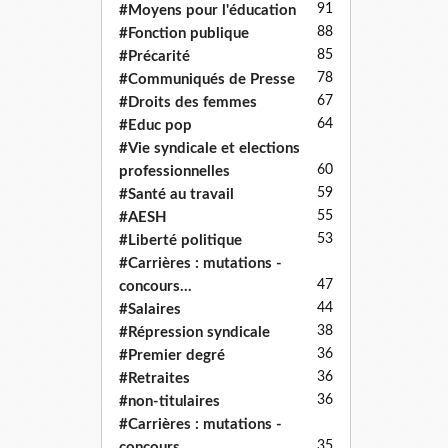
91
#Moyens pour l'éducation
88
#Fonction publique
85
#Précarité
78
#Communiqués de Presse
67
#Droits des femmes
64
#Educ pop
#Vie syndicale et elections
60
professionnelles
59
#Santé au travail
55
#AESH
53
#Liberté politique
#Carrières : mutations -
47
concours...
44
#Salaires
38
#Répression syndicale
36
#Premier degré
36
#Retraites
36
#non-titulaires
#Carrières : mutations -
35
concours...