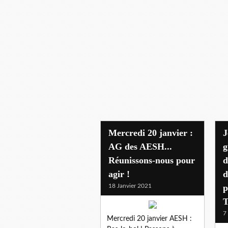
Mercredi 20 janvier :
J
AG des AESH...
g
Réunissons-nous pour
d
agir !
d
18 Janvier 2021
p
T
7
Mercredi 20 janvier AESH :