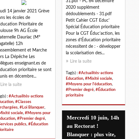
31.pdf - PC 64 décembre
2020 supplément
udi 14 janvier 2021 Grève
dédoublements - 31.pdf
ns les écoles de
Petit Cahier CGT Educ'
Éducation Prioritaire de
Spécial Éducation prioritaire
oulouse 9h AG École
Pour la CGT Éduc’action, les
ternelle Dauriac (M°
zones d’Éducation prioritaire
gatelle) 12h
nécessitent de : · développer
assemblement et Marche
la scolarisation des...
ers La Dépêche Les
Lire la suite
llègues enseignant.es de
éducation prioritaire se sont
Tag(s) :
#Actualités-actions
unis en décembre...
Education
,
#Mixité sociale
,
#Moyens pour l'éducation
,
Lire la suite
#Premier degré
,
#Éducation
prioritaire
g(s) :
#Actualités-actions
ucation
,
#Classes
rchargées
,
#Loi Blanquer
,
ixité sociale
,
#Moyens pour
Mercredi 10 juin, 14h
éducation
,
#Premier degré
,
ervices publics
,
#Éducation
au Rectorat !
ioritaire
Blanquer : plus vite,