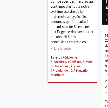
C
pompe avec des mesures qui
vont impacter toute notre
R
système scolaire de la
T
maternelle au Lycée. Des
4
annonces qui font suite à
une mission de 8 semaines
(!) « Exigence des savoirs » et
Mo
qui aboutit à des
2
conclusions écrites bien...
d
Lire la suite
r
le
Tag(s) :
#Pédagogie
,
ré
#Inégalités
,
#Collèges
,
#Lycée
ba
professionnel
,
#Lycée
,
#Premier degré
,
#Éducation
ha
prioritaire
1
le
(G
Ta
Ed