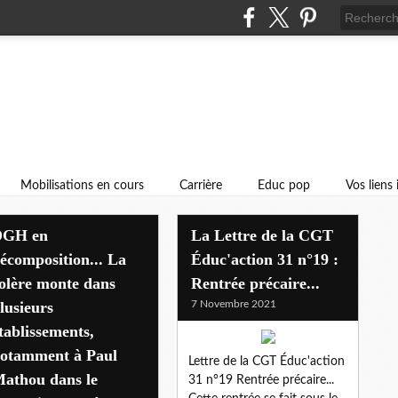
Mobilisations en cours
Carrière
Educ pop
Vos liens
DGH en
La Lettre de la CGT
écomposition... La
Éduc'action 31 n°19 :
olère monte dans
Rentrée précaire...
lusieurs
7 Novembre 2021
tablissements,
otamment à Paul
Lettre de la CGT Éduc'action
athou dans le
31 n°19 Rentrée précaire...