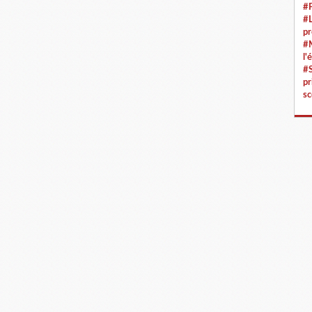
#F
#
pr
#M
l'
#S
pr
sc